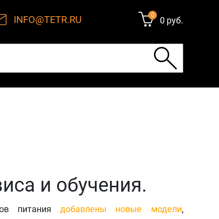
0
INFO@TETR.RU
0 руб.
иса и обучения.
ков питания
добавлены новые модели
,