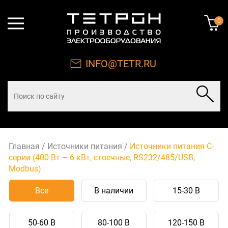
0
INFO@TETR.RU
Главная
/
Источники питания
/
Источники питания С-
серии (400 Вт – 6 кВт, стоечные, RS232/485/USB,
Modbus)
Все
В наличии
15-30 В
50-60 В
80-100 В
120-150 В