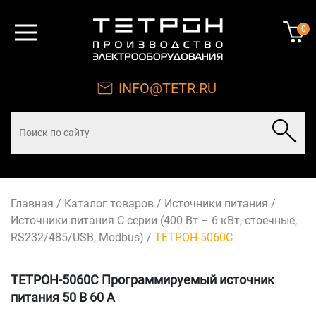
0
INFO@TETR.RU
Главная
/
Каталог товаров
/
Источники питания
/
Источники питания С-серии (400 Вт – 6 кВт, стоечные,
RS232/485/USB, Modbus)
/
ТЕТРОН-5060С
ТЕТРОН-5060С Программируемый источник
питания 50 В 60 А