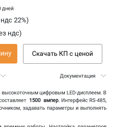
0 дней
с ндс 22%)
ез ндс)
зину
Скачать КП с ценой
Документация
с высокоточным цифровым LED-дисплеем. В
 составляет
1500
ампер
. Интерфейс RS-485,
очником, задавать параметры и выполнять
и времени работы. Настройка параметров