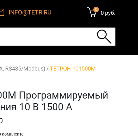
0
INFO@TETR.RU
0 руб.
 А, RS485/Modbus)
/
ТЕТРОН-101500М
00М Программируемый
ния 10 В 1500 А
0
в комплекте