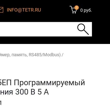
0
INFO@TETR.RU
0 руб.
аймер, память, RS485/Modbus)
/
5ЕП Программируемый
ния 300 В 5 А
1