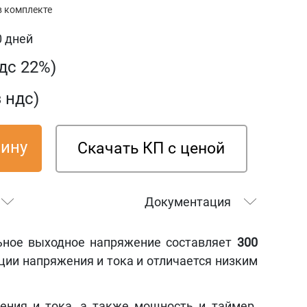
в комплекте
0 дней
ндс 22%)
з ндс)
зину
Скачать КП с ценой
Документация
ьное выходное напряжение составляет
3
0
0
ции напряжения и тока и отличается низким
ния и тока, а также мощность и таймер.