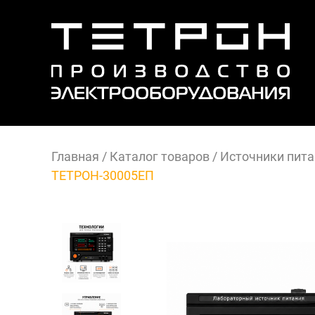
Главная
/
Каталог товаров
/
Источники пита
ТЕТРОН-30005ЕП