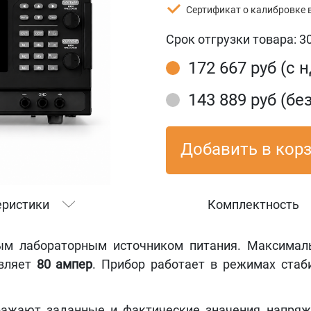
Сертификат о калибровке 
Срок отгрузки товара:
3
172 667 руб (с 
143 889 руб (бе
Добавить в кор
еристики
Комплектность
м лабораторным источником питания. Максимал
авляет
8
0
ампер
. Прибор работает в режимах стаб
ажают заданные и фактические значения напряже