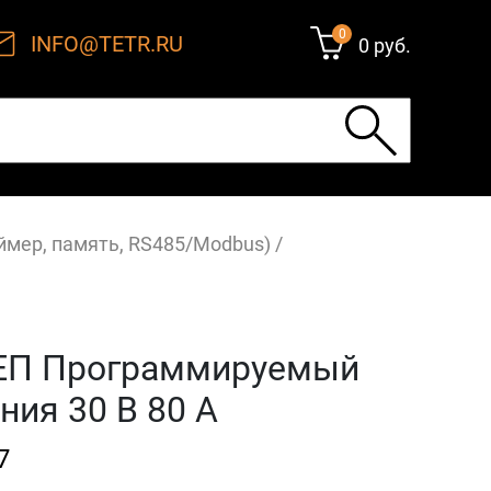
0
INFO@TETR.RU
0 руб.
аймер, память, RS485/Modbus)
/
ЕП Программируемый
ния 30 В 80 А
7