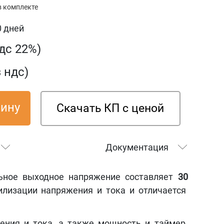
в комплекте
0 дней
ндс 22%)
з ндс)
зину
Скачать КП с ценой
Документация
ьное выходное напряжение составляет
30
илизации напряжения и тока и отличается
ния и тока, а также мощность и таймер.