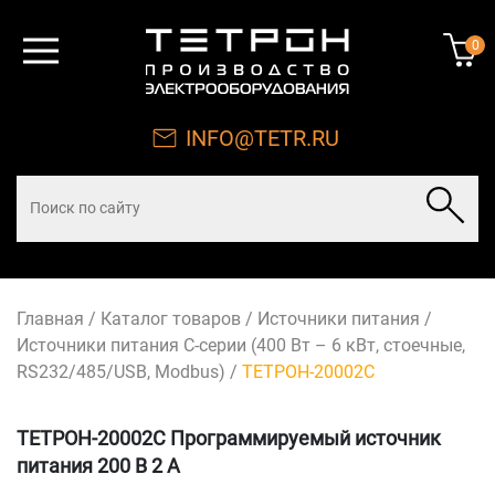
0
INFO@TETR.RU
Главная
/
Каталог товаров
/
Источники питания
/
Источники питания С-серии (400 Вт – 6 кВт, стоечные,
RS232/485/USB, Modbus)
/
ТЕТРОН-20002С
ТЕТРОН-20002С Программируемый источник
питания 200 В 2 А