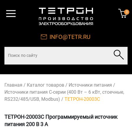
0
INFO@TETR.RU
Главная
/
Каталог товаров
/
Источники питания
/
Источники питания С-серии (400 Вт – 6 кВт, стоечные,
RS232/485/USB, Modbus)
/
ТЕТРОН-20003С
ТЕТРОН-20003С Программируемый источник
питания 200 В 3 А