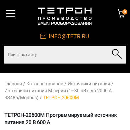
0
INFO@TETR.RU
Главная
/
Каталог товаров
/
Источники питания
/
Источники питания М-серии (1–30 кВт, до 2000 А,
RS485/Modbus)
/
ТЕТРОН-20600М
ТЕТРОН-20600М Программируемый источник
питания 20 В 600 А