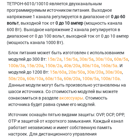
ТЕТРОН-6010/10010 является двухканальным
программируемым источником питания. Выходное
напряжение 1 канала регулируется в диапазоне от
0 до 60
вольт
, выходной ток от
0 до 10 ампер
(мощность канала
600 Вт). Выходное напряжение 2 канала регулируется в
диапазоне от 0 до 100 вольт, выходной ток от 0 до 10 ампер
(мощность канала 1000 Вт).
Блок питания может быть изготовлен с использованием
модулей до 300 Вт:
15в/2а
,
15в/5а
,
30в/5а
,
30в/10а
,
60в/5а
,
100в/3а
,
15в/20а
,
150в/2а
,
40в/20а
,
80в/10а
,
160в/5а
. И
модулей до 1200 Вт:
15в/60а
,
20в/50а
,
30в/20а
,
30в/30а
,
50в/20а
,
60в/10а
,
60в/15а
,
60в/20а
,
100в/5а
,
100в/10а
.
Данные модули могут быть произвольно установлены на
шасси источника. Со стоимостью модулей вы можете
ознакомиться в разделе
аксессуары
. Стоимость
источника будет равна сумме его модулей.
Источник оснащён пятью видами защиты: OVP, OCP, OPP,
OTP и защитой от короткого замыкания. Каждый канал
работает независимо и имеет собственную память
настроек. Для дистанционного управления