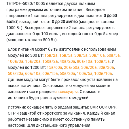
ТЕТРОН-5020/10005 является двухканальным
программируемым источником питания. Выходное
напряжение 1 канала регулируется в диапазоне от
0 до 50
вольт
, выходной ток от
0 до 20 ампер
(мощность канала
1000 Вт). Выходное напряжение 2 канала регулируется в
диапазоне от 0 до 100 вольт, выходной ток от 0 до 5 ампер
(мощность канала 500 Вт).
Блок питания может быть изготовлен с использованием
модулей до 300 Вт:
15в/2а
,
15в/5а
,
30в/5а
,
30в/10а
,
60в/5а
,
100в/3а
,
15в/20а
,
150в/2а
,
40в/20а
,
80в/10а
,
160в/5а
. И
модулей до 1200 Вт:
15в/60а
,
20в/50а
,
30в/20а
,
30в/30а
,
50в/20а
,
60в/10а
,
60в/15а
,
60в/20а
,
100в/5а
,
100в/10а
.
Данные модули могут быть произвольно установлены на
шасси источника. Со стоимостью модулей вы можете
ознакомиться в разделе
аксессуары
. Стоимость
источника будет равна сумме его модулей.
Источник оснащён пятью видами защиты: OVP, OCP, OPP,
OTP и защитой от короткого замыкания. Каждый канал
работает независимо и имеет собственную память
настроек. Для дистанционного управления