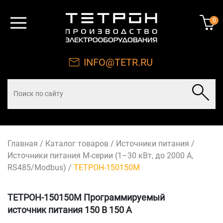
0
INFO@TETR.RU
Главная
/
Каталог товаров
/
Источники питания
/
Источники питания М-серии (1–30 кВт, до 2000 А,
RS485/Modbus)
/
ТЕТРОН-150150М
ТЕТРОН-150150М Программируемый
источник питания 150 В 150 А