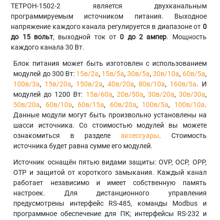
ТЕТРОН-1502-2 является двухканальным
программируемым источником питания. Выходное
напряжение каждого канала регулируется в диапазоне от
0
до 15
вольт
, выходной ток от
0 до 2 ампер
. Мощность
каждого канала 30 Вт.
Блок питания может быть изготовлен с использованием
модулей до 300 Вт:
15в/2а
,
15в/5а
,
30в/5а
,
30в/10а
,
60в/5а
,
100в/3а
,
15в/20а
,
150в/2а
,
40в/20а
,
80в/10а
,
160в/5а
. И
модулей до 1200 Вт:
15в/60а
,
20в/50а
,
30в/20а
,
30в/30а
,
50в/20а
,
60в/10а
,
60в/15а
,
60в/20а
,
100в/5а
,
100в/10а
.
Данные модули могут быть произвольно установлены на
шасси источника. Со стоимостью модулей вы можете
ознакомиться в разделе
аксессуары
. Стоимость
источника будет равна сумме его модулей.
Источник оснащён пятью видами защиты: OVP, OCP, OPP,
OTP и защитой от короткого замыкания. Каждый канал
работает независимо и имеет собственную память
настроек. Для дистанционного управления
предусмотрены интерфейс RS-485, команды Modbus и
программное обеспечение для ПК; интерфейсы RS-232 и