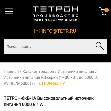
0
INFO@TETR.RU
Главная
/
Каталог товаров
/
Источники питания
/
Источники питания КВ-серии (1–30 кВт, до 6000 В,
RS485/Modbus)
/
ТЕТРОН-6кВ-1А
ТЕТРОН-6кВ-1А Высоковольтный источник
питания 6000 В 1 А