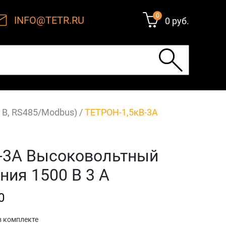
0
INFO@TETR.RU
0 руб.
 В, RS485/Modbus)
/
ТЕТРОН-1,5кВ-3А
-3А Высоковольтный
ния 1500 В 3 А
0
в комплекте