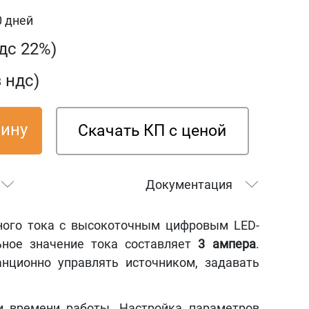
0 дней
ндс 22%)
з ндс)
зину
Скачать КП с ценой
Документация
ного тока с высокоточным цифровым LED-
ьное значение тока составляет
3 ампера
.
нционно управлять источником, задавать
и времени работы. Настройка параметров