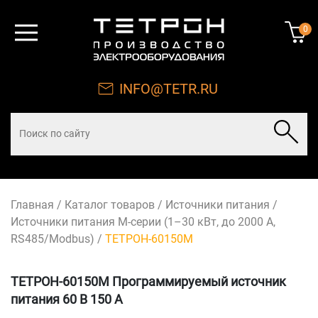
0
INFO@TETR.RU
Главная
/
Каталог товаров
/
Источники питания
/
Источники питания М-серии (1–30 кВт, до 2000 А,
RS485/Modbus)
/
ТЕТРОН-60150М
ТЕТРОН-60150М Программируемый источник
питания 60 В 150 А