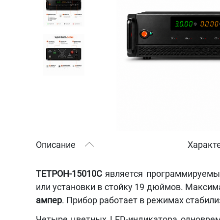
Описание
Характ
ТЕТРОН-15010С
является программируемым
или установки в стойку 19 дюймов. Макси
ампер
. Прибор работает в режимах стабили
Четыре цветных LED-индикатора одноврем