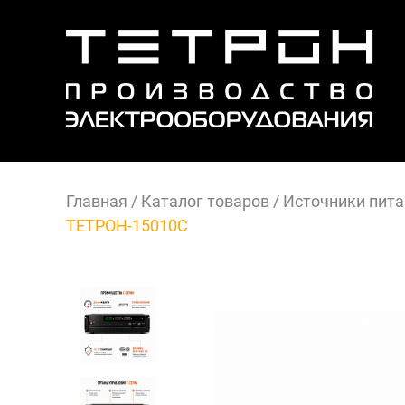
Главная
/
Каталог товаров
/
Источники пита
ТЕТРОН-15010С