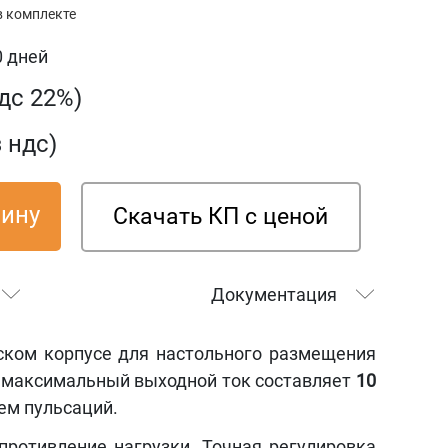
в комплекте
0 дней
ндс 22%)
з ндс)
зину
Скачать КП с ценой
Документация
ком корпусе для настольного размещения
, максимальный выходной ток составляет
10
ем пульсаций.
ротивление нагрузки. Точная регулировка