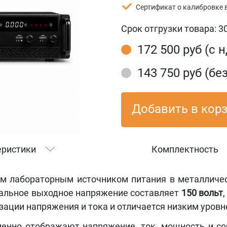
Сертификат о калибровке 
Срок отгрузки товара:
3
172 500 руб (с 
143 750 руб (бе
Добавить в кор
еристики
Комплектность
 лабораторным источником питания в металличес
мальное выходное напряжение составляет
150 вольт
зации напряжения и тока и отличается низким уровн
енно отображают напряжение, ток, мощность и соп