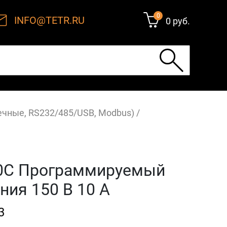
0
INFO@TETR.RU
0 руб.
оечные, RS232/485/USB, Modbus)
/
0С Программируемый
ния 150 В 10 А
3