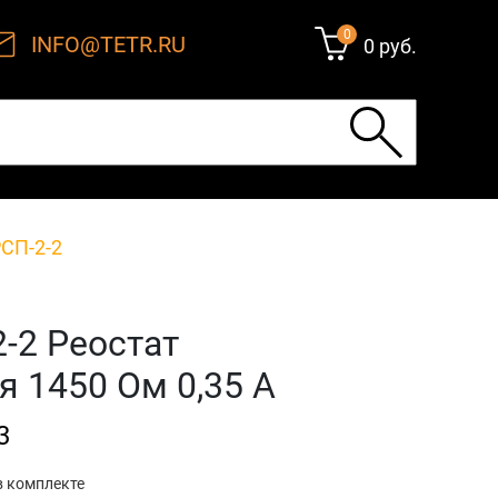
0
INFO@TETR.RU
0 руб.
СП-2-2
-2 Реостат
я 1450 Ом 0,35 А
3
в комплекте