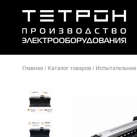
Главная
/
Каталог товаров
/
Иcпытательное