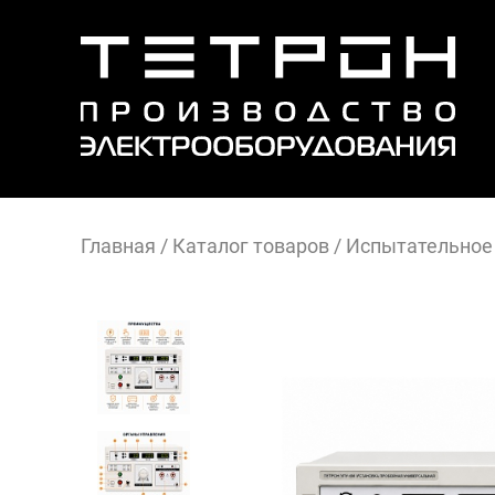
Главная
/
Каталог товаров
/
Иcпытательное