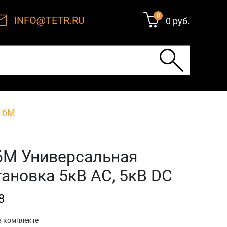
0
INFO@TETR.RU
0 руб.
-6М
6М Универсальная
ановка 5кВ AC, 5кВ DC
8
в комплекте