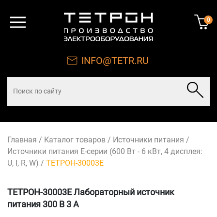
0
INFO@TETR.RU
Главная
/
Каталог товаров
/
Источники питания
/
Источники питания Е-серии (600 Вт - 6 кВт, 4 дисплея:
U, I, R, W)
/
ТЕТРОН-30003Е
ТЕТРОН-30003Е Лабораторный источник
питания 300 В 3 А