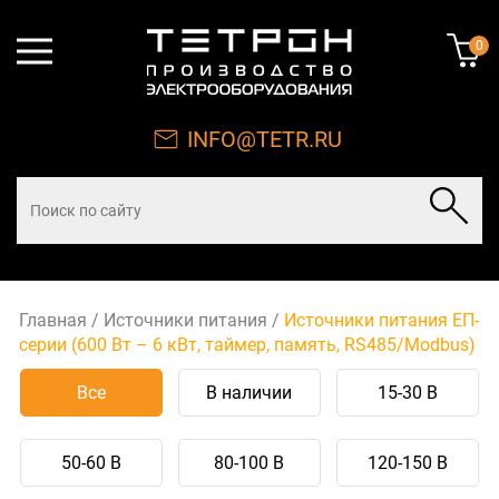
0
INFO@TETR.RU
Главная
/
Источники питания
/
Источники питания ЕП-
серии (600 Вт – 6 кВт, таймер, память, RS485/Modbus)
Все
В наличии
15-30 В
50-60 В
80-100 В
120-150 В