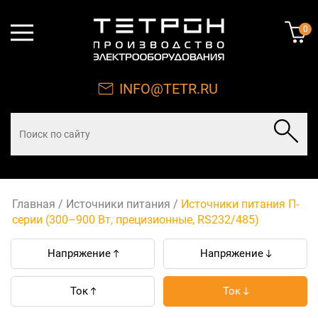
0
INFO@TETR.RU
Главная
/
Источники питания
/
Источники питания П-
серии (300–900 Вт, прецизионные, RS232/485)
Напряжение
Напряжение
Ток
Ток